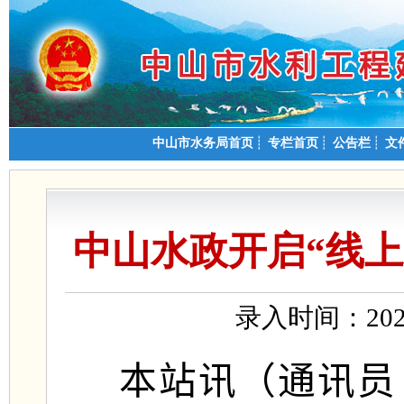
中山市水务局首页
┊
专栏首页
┊
公告栏
┊
文
中山水政开启“线
录入时间：202
本站讯（通讯