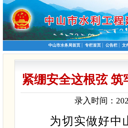
中山市水务局首页
┊
专栏首页
┊
公告栏
┊
文
紧绷安全这根弦 
录入时间：202
为切实做好中山