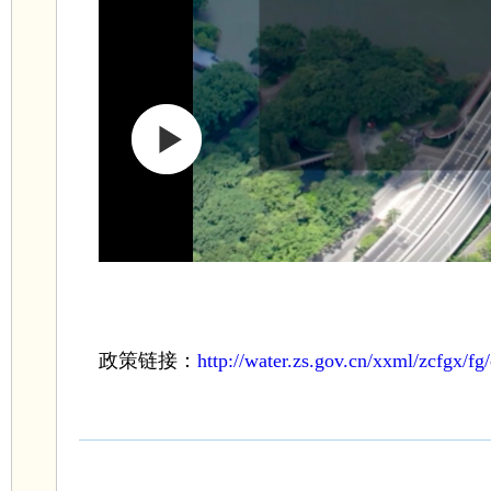
政策链接：
http://water.zs.gov.cn/xxml/zcfgx/f