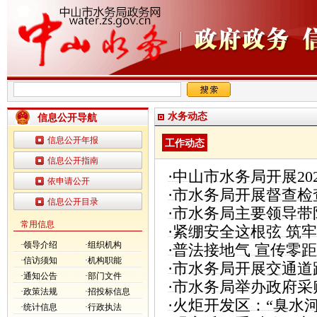
水务动态
信息公开导航
信息公开年报
工作动态
信息公开指南
·
中山市水务局开展20
依申请公开
·
市水务局开展督查检
信息公开目录
·
市水务局主要领导带
常用信息
·
紧绷安全这根弦 筑
工作
·领导介绍
·组织机构
·
普法接地气 宣传零
·信访须知
·机构职能
·
市水务局开展交通道
处罚宣讲活动
·通知公告
·部门文件
·
市水务局举办政府采
·政策法规
·招投标信息
·
火炬开发区：“臭水河
·统计信息
·行政执法