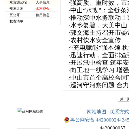
·
强高质、重时效，市
·水资源公报
·人事信息
·规划计划
·水利资金
·
中山“水改”：全链
·五公开
·信用信息
·
推动深中水务联动！
·权责清单
·
水乡复碧，大美中山
·
郭文海主持召开市委
·
农村饮水安全宣传
调研中山指示要求
·
“充电赋能”强本领 
·
迅速行动，全面排查
行政执法培训班
·
开展汛中检查 筑牢
·
向工地一线学习 增
·
中山市首个高校合同
·
巡河守河察问题 合
第一
网站地图
|
联系方式
粤公网安备 442000024424
4420000057