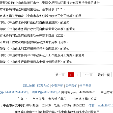
开展2024年中山市防范打击公共资源交易违法犯罪行为专项整治行动的通告
市水务局网站政府信息主动公开基本目录（2023）
市水务局关于印发《中山市水务领域行政处罚免罚清单》的函
印发《中山市水务局行政处罚自由裁量规则》的通知
印发《中山市水务局行政处罚自由裁量量化标准》的通知
市水务局网站政府信息主动公开基本目录（2022）
市水利工程建设项目招投标活动投诉书范本（范本）
印发《中山市水利工程招投标行为负面清单》的通知
印发《中山市水务局2022年政务公开工作要点分工方案》的通知
印发《中山市生产建设项目水土保持管理规定》的通知
第一页
1
2
下一页
最后一页
网站地图
|
联系方式
|
免责声明
|
关于我们
|
使用帮助
 44200002442450号
粤ICP备20053300号-1
网站标识码：4420000057
中山市水务
主办：中山市水务局
制作维护单位：中山市水务局办公室
：中山市孙文中路178号
邮编：528400
电话:（0760）88853212
信箱：zs.shuili@16
服务窗口地址:中山市博爱六路22号中山市政务服务中心B区大厅